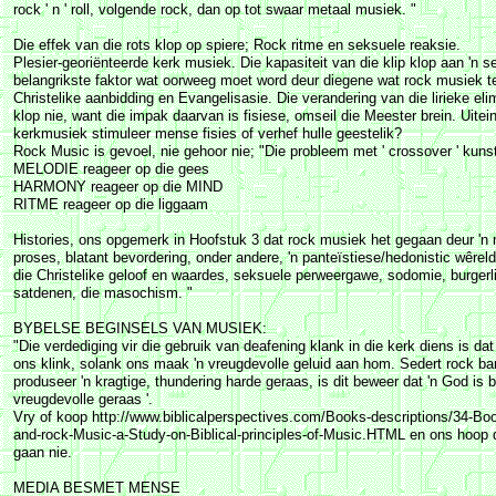
rock ' n ' roll, volgende rock, dan op tot swaar metaal musiek. "
Die effek van die rots klop op spiere; Rock ritme en seksuele reaksie.
Plesier-georiënteerde kerk musiek. Die kapasiteit van die klip klop aan 'n se
belangrikste faktor wat oorweeg moet word deur diegene wat rock musiek t
Christelike aanbidding en Evangelisasie. Die verandering van die lirieke elim
klop nie, want die impak daarvan is fisiese, omseil die Meester brein. Uitei
kerkmusiek stimuleer mense fisies of verhef hulle geestelik?
Rock Music is gevoel, nie gehoor nie; "Die probleem met ' crossover ' kuns
MELODIE reageer op die gees
HARMONY reageer op die MIND
RITME reageer op die liggaam
Histories, ons opgemerk in Hoofstuk 3 dat rock musiek het gegaan deur 'n
proses, blatant bevordering, onder andere, 'n panteïstiese/hedonistic wêre
die Christelike geloof en waardes, seksuele perweergawe, sodomie, burger
satdenen, die masochism. "
BYBELSE BEGINSELS VAN MUSIEK:
"Die verdediging vir die gebruik van deafening klank in die kerk diens is da
ons klink, solank ons maak 'n vreugdevolle geluid aan hom. Sedert rock ba
produseer 'n kragtige, thundering harde geraas, is dit beweer dat 'n God is 
vreugdevolle geraas '.
Vry of koop http://www.biblicalperspectives.com/Books-descriptions/34-Boo
and-rock-Music-a-Study-on-Biblical-principles-of-Music.HTML en ons hoop
gaan nie.
MEDIA BESMET MENSE