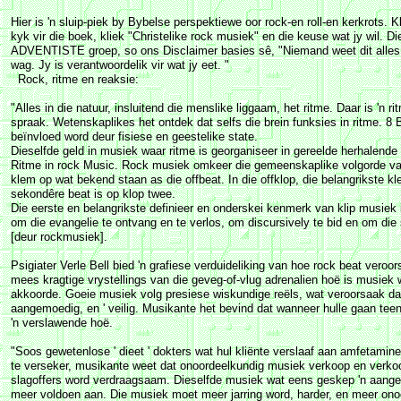
Hier is 'n sluip-piek by Bybelse perspektiewe oor rock-en roll-en kerkrots. 
kyk vir die boek, kliek "Christelike rock musiek" en die keuse wat jy wil. Die
ADVENTISTE groep, so ons Disclaimer basies sê, "Niemand weet dit alles.
wag. Jy is verantwoordelik vir wat jy eet. "
Rock, ritme en reaksie:
"Alles in die natuur, insluitend die menslike liggaam, het ritme. Daar is 'n r
spraak. Wetenskaplikes het ontdek dat selfs die brein funksies in ritme. 8 
beïnvloed word deur fisiese en geestelike state.
Dieselfde geld in musiek waar ritme is georganiseer in gereelde herhalende 
Ritme in rock Music. Rock musiek omkeer die gemeenskaplike volgorde van 
klem op wat bekend staan as die offbeat. In die offklop, die belangrikste kl
sekondêre beat is op klop twee.
Die eerste en belangrikste definieer en onderskei kenmerk van klip musiek 
om die evangelie te ontvang en te verlos, om discursively te bid en om die s
[deur rockmusiek].
Psigiater Verle Bell bied 'n grafiese verduideliking van hoe rock beat veroo
mees kragtige vrystellings van die geveg-of-vlug adrenalien hoë is musiek 
akkoorde. Goeie musiek volg presiese wiskundige reëls, wat veroorsaak dat
aangemoedig, en ' veilig. Musikante het bevind dat wanneer hulle gaan teen h
'n verslawende hoë.
"Soos gewetenlose ' dieet ' dokters wat hul kliënte verslaaf aan amfetamin
te verseker, musikante weet dat onoordeelkundig musiek verkoop en verkoo
slagoffers word verdraagsaam. Dieselfde musiek wat eens geskep 'n aange
meer voldoen aan. Die musiek moet meer jarring word, harder, en meer on