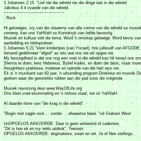
1 Johannes 2:15. "Lief nie die wêreld nie die dinge wat in die wêreld.
Jakobus 4:4 vyande van die wêreld.
~~~~~~~~~~~~~~~~~~~~~~~~
Rock
Hi gelowiges, vry van die slawerny van alle vorme van die wêreld se musie
verwerp, kan ons YaHVaH se Koninkryk van liefde bevestig.
Musiek en kultuur stel die tema. Word 'n omskep gelowige. Word bevry van 
aanbidding en Idoloprobeer.
1 Johannes 5:21 "klein kindertjies (van Yisrael), hou julleself van AFGODE.
Iemand gedefinieer "afgod" as iets wat ons nie wil opgee nie.
My besorgdheid is dat ons nog een voet in die wêreld kan hê terwyl ons on
Shema te doen, lees Hebreeus, Bybel kodes, en doen die dans, maar moen
thoughtless praktiese, motiewe en optrede van die hart wys nie.
Ek is 'n musikant van 60 jaar, 'n uitsending program-Direkteur en musiek D
gedoen waar die geestelike rubber aan die pad soos die volgende.
Musiek navorsing deur www.WayOfLife.org
Ons klein voet-skommeling en 'n milose staat, nie vir YaHVaH.
Al daardie ritme van "die krag in die wêreld".
"Begin met sagte rock ... vorder ... afwaartse blare. "sê Graham West
UnOPGELOS AKKOORDE: Daar is geen antwoord of cadensie;
"Dit is hoe ek en my reëls uitdruk". Teenoor:
OPGELOS AKKOORDE: dogmatiese; swart en wit. Ja of Nee stellings.