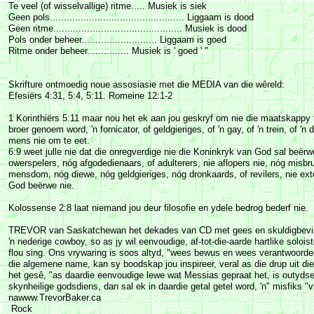
Te veel (of wisselvallige) ritme..... Musiek is siek
Geen pols................................................ Liggaam is dood
Geen ritme.............................................. Musiek is dood
Pols onder beheer........................... Liggaam is goed
Ritme onder beheer............... Musiek is ' goed ' "
Skrifture ontmoedig noue assosiasie met die MEDIA van die wêreld:
Efesiërs 4:31, 5:4, 5:11. Romeine 12:1-2
1 Korinthiërs 5:11 maar nou het ek aan jou geskryf om nie die maatskappy 
broer genoem word, 'n fornicator, of geldgieriges, of 'n gay, of 'n trein, of 'n 
mens nie om te eet.
6:9 weet julle nie dat die onregverdige nie die Koninkryk van God sal beërw
owerspelers, nóg afgodedienaars, of adulterers, nie aflopers nie, nóg misbr
mensdom, nóg diewe, nóg geldgieriges, nóg dronkaards, of revilers, nie ex
God beërwe nie.
Kolossense 2:8 laat niemand jou deur filosofie en ydele bedrog bederf nie.
TREVOR van Saskatchewan het dekades van CD met gees en skuldigbevind
'n nederige cowboy, so as jy wil eenvoudige, af-tot-die-aarde hartlike solois
flou sing. Ons vrywaring is soos altyd, "wees bewus en wees verantwoorde
die algemene name, kan sy boodskap jou inspireer, veral as die drup uit die
het gesê, "as daardie eenvoudige lewe wat Messias gepraat het, is outydse 
skynheilige godsdiens, dan sal ek in daardie getal getel word, 'n" misfiks "
nawww.TrevorBaker.ca
​ Rock