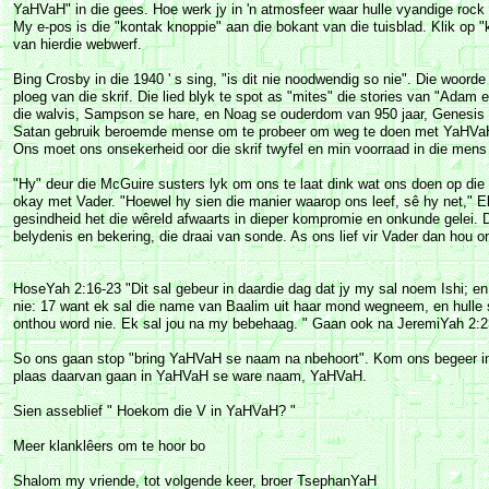
YaHVaH" in die gees. Hoe werk jy in 'n atmosfeer waar hulle vyandige roc
My e-pos is die "kontak knoppie" aan die bokant van die tuisblad. Klik op 
van hierdie webwerf.
Bing Crosby in die 1940 ' s sing, "is dit nie noodwendig so nie". Die woo
ploeg van die skrif. Die lied blyk te spot as "mites" die stories van "Ada
die walvis, Sampson se hare, en Noag se ouderdom van 950 jaar, Genesis 
Satan gebruik beroemde mense om te probeer om weg te doen met YaHVa
Ons moet ons onsekerheid oor die skrif twyfel en min voorraad in die mens 
"Hy" deur die McGuire susters lyk om ons te laat dink wat ons doen op die
okay met Vader. "Hoewel hy sien die manier waarop ons leef, sê hy net," 
gesindheid het die wêreld afwaarts in dieper kompromie en onkunde gelei.
belydenis en bekering, die draai van sonde. As ons lief vir Vader dan hou o
HoseYah 2:16-23 "Dit sal gebeur in daardie dag dat jy my sal noem Ishi; 
nie: 17 want ek sal die name van Baalim uit haar mond wegneem, en hulle 
onthou word nie. Ek sal jou na my bebehaag. " Gaan ook na JeremiYah 2:2
So ons gaan stop "bring YaHVaH se naam na nbehoort". Kom ons begeer in o
plaas daarvan gaan in YaHVaH se ware naam, YaHVaH.
Sien asseblief " Hoekom die V in YaHVaH? "
Meer klanklêers om te hoor bo
Shalom my vriende, tot volgende keer, broer TsephanYaH