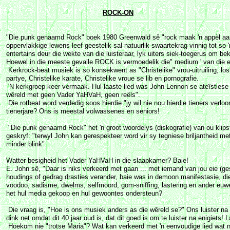
ROCK-ON
"Die punk genaamd Rock" boek 1980 Greenwald sê "rock maak 'n appèl aan 
oppervlakkige lewens leef geestelik sal natuurlik swaartekrag vinnig tot so '
entertains deur die wekte van die luisteraar, lyk uiters siek-toegerus om bek
Hoewel in die meeste gevalle ROCK is vermoedelik die" medium ' van die e
Kerkrock-beat musiek is so konsekwent as "Christelike" vrou-uitruiling, los
partye, Christelike karate, Christelike vroue se lib en pornografie.
'N kerkgroep keer vermaak. Hul laaste lied was John Lennon se ateïstiese r
wêreld met geen Vader YaHVaH, geen reëls".
Die rotbeat word verdedig soos hierdie "jy wil nie nou hierdie tieners verloo
tienerjare? Ons is meestal volwassenes en seniors!
"Die punk genaamd Rock" het 'n groot woordelys (diskografie) van ou klipst
geskryf: "terwyl John kan gerespekteer word vir sy tegniese briljantheid met
minder blink".
Watter besigheid het Vader YaHVaH in die slaapkamer? Baie!
E. John sê, "Daar is niks verkeerd met gaan ... met iemand van jou eie (g
houdings of gedrag drasties verander, baie was in demoon manifestasie, die
voodoo, sadisme, dwelms, selfmoord, gom-sniffing, lastering en ander euwel
het hul media gekoop en hul gewoontes ondersteun?
Die vraag is, "Hoe is ons musiek anders as die wêreld se?" Ons luister na 
dink net omdat dit 40 jaar oud is, dat dit goed is om te luister na enigiets! 
Hoekom nie "trotse Maria"? Wat kan verkeerd met 'n eenvoudige lied wat n