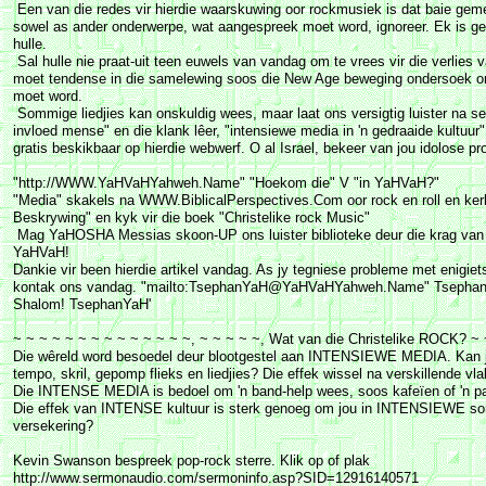
Een van die redes vir hierdie waarskuwing oor rockmusiek is dat baie gem
sowel as ander onderwerpe, wat aangespreek moet word, ignoreer. Ek is g
hulle.
Sal hulle nie praat-uit teen euwels van vandag om te vrees vir die verlie
moet tendense in die samelewing soos die New Age beweging ondersoek om 
moet word.
Sommige liedjies kan onskuldig wees, maar laat ons versigtig luister na s
invloed mense" en die klank lêer, "intensiewe media in 'n gedraaide kultuur
gratis beskikbaar op hierdie webwerf. O al Israel, bekeer van jou idolose pr
"http://WWW.YaHVaHYahweh.Name" "Hoekom die" V "in YaHVaH?"
"Media" skakels na WWW.BiblicalPerspectives.Com oor rock en roll en kerk
Beskrywing" en kyk vir die boek "Christelike rock Music"
Mag YaHOSHA Messias skoon-UP ons luister biblioteke deur die krag va
YaHVaH!
Dankie vir been hierdie artikel vandag. As jy tegniese probleme met enigiet
kontak ons vandag. "mailto:TsephanYaH@YaHVaHYahweh.Name" Tse
Shalom! TsephanYaH'
~ ~ ~ ~ ~ ~ ~ ~ ~ ~ ~ ~ ~ ~, ~ ~ ~ ~ ~, Wat van die Christelike ROCK? ~ 
Die wêreld word besoedel deur blootgestel aan INTENSIEWE MEDIA. Kan jy d
tempo, skril, gepomp flieks en liedjies? Die effek wissel na verskillende v
Die INTENSE MEDIA is bedoel om 'n band-help wees, soos kafeïen of 'n paa
Die effek van INTENSE kultuur is sterk genoeg om jou in INTENSIEWE sorg
versekering?
Kevin Swanson bespreek pop-rock sterre. Klik op of plak
http://www.sermonaudio.com/sermoninfo.asp?SID=12916140571