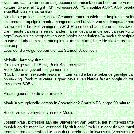
Kom ons laat luister na en sing opbouende musiek en probeer om te verdrin
kulture. Skakel af "Light FM" "volwasse AC" "Christelike AOR". AOR beteke
spesifiek kies culwe musiek.
Nie die slegte klassieke, dooie Gesange, maar musiek met inspirasie, selfs 
sal iemand stapelgek maak afhangende van hul vlak van verdraagsaamhei
Die wêreld is kronkel, vinniger, HARDER en meer chaotiese en intensiewe.
Die meeste van ons is een of ander manier gevang in die web van die kultu
http://www.biblicalperspectives.com/books-descriptions/34-books-descriptio
music-a-study-on-biblical-principles-of-music.html (dieselfde skakel as hierb
aankoop.
Lees oor die volgende van die laat Samuel Bacchiochi:
Melodie Harmony ritme
Die gevolge van die Beat; Rock Beat op spiere.
Rock Music is gevoel, nie gehoor nie.
"Rock ritme en seksuele reaksie". "Een van die beste bekende gevolge van d
opwekking. Rock musikante is goed bewus van hierdie feit en ontgin dit to
rots groep SOEN ...
Plesier-georiënteerde kerk musiek:
Maak 'n vreugdevolle geraas in Assembies? Gratis MP3 lengte 60 minute
Redes vir die vermyding van rock Music:
Joseph kraai, professor aan die Universiteit van Seattle, het 'n interessant
musiek op die menslike verstand. Hy sluit aan: "rock is 'n gebruik van mu
formules om die verstand te toon deur berekende frekwensies (vibrasies), e