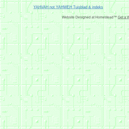
YAHVAH not YAHWEH Tuisblad & indeks
Website Designed
at Homestead™
Get a 