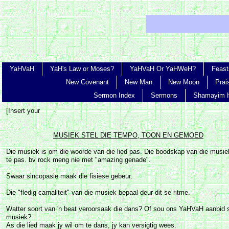
YaHVaH
YaH's Law or Moses?
YaHVaH Or YaHWeH?
Feast
New Covenant
New Man
New Moon
Prai
Sermon Index
Sermons
Shamayim 
[Insert your
MUSIEK STEL DIE TEMPO, TOON EN GEMOED
Die musiek is om die woorde van die lied pas. Die boodskap van die musiek
te pas. bv rock meng nie met "amazing genade".
Swaar sincopasie maak die fisiese gebeur.
Die "fledig carnaliteit" van die musiek bepaal deur dit se ritme.
Watter soort van 'n beat veroorsaak die dans? Of sou ons YaHVaH aanbid s
musiek?
As die lied maak jy wil om te dans, jy kan versigtig wees.