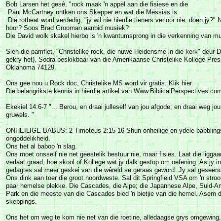
Bob Larsen het gesê, "rock maak 'n appèl aan die fisiese en die
Paul McCartney ontken ons Skepper en wat die Messias is.
Die rotbeat word verdedig, "jy wil nie hierdie tieners verloor nie, doen jy?
hoor? Soos Brad Grooman aanbid musiek?
Die David wolk skakel hierbo is 'n kwantumsprong in die verkenning van m
Sien die pamflet, "Christelike rock, die nuwe Heidensme in die kerk" deur 
gekry het). Sodra beskikbaar van die Amerikaanse Christelike Kollege Pre
Oklahoma 74129.
Ons gee nou u Rock doc, Christelike MS word vir gratis. Klik hier.
Die belangrikste kennis in hierdie artikel van Www.BiblicalPerspectives.c
Ekekiel 14:6-7 "... Berou, en draai julleself van jou afgode; en draai weg jou
gruwels. "
ONHEILIGE BABUS: 2 Timoteus 2:15-16 Shun onheilige en ydele babblings
ongoddelikheid.
Ons het al babop 'n slag.
Ons moet onsself nie net geestelik bestuur nie, maar fisies. Laat die ligga
verlaat graad, hoë skool of Kollege wat jy dalk gestop om oefening. As jy i
gedagtes sal meer geskei van die wêreld se geraas geword. Jy sal geseënd
Ons dink aan toer die groot noordweste. Sal dit Springfield VSA om 'n strook
paar hemelse plekke. Die Cascades, die Alpe; die Japannese Alpe, Suid-
Park en die meeste van die Cascades bied 'n bietjie van die hemel. Asem 
skeppings.
Ons het om weg te kom nie net van die roetine, alledaagse grys omgewing, 