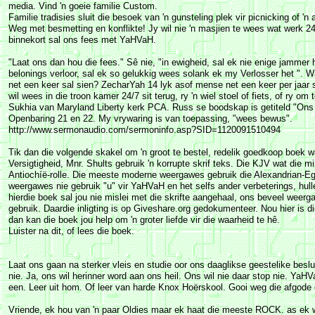
media. Vind 'n goeie familie Custom.
Familie tradisies sluit die besoek van 'n gunsteling plek vir picnicking of 'n a
Weg met besmetting en konflikte! Jy wil nie 'n masjien te wees wat werk 2
binnekort sal ons fees met YaHVaH.
"Laat ons dan hou die fees." Sê nie, "in ewigheid, sal ek nie enige jammer
belonings verloor, sal ek so gelukkig wees solank ek my Verlosser het ".
net een keer sal sien? ZecharYah 14 lyk asof mense net een keer per jaar 
wil wees in die troon kamer 24/7 sit terug, ry 'n wiel stoel of fiets, of ry om
Sukhia van Maryland Liberty kerk PCA. Russ se boodskap is getiteld "Ons i
Openbaring 21 en 22. My vrywaring is van toepassing, "wees bewus".
http://www.sermonaudio.com/sermoninfo.asp?SID=1120091510494
Tik dan die volgende skakel om 'n groot te bestel, redelik goedkoop boek wa
Versigtigheid, Mnr. Shults gebruik 'n korrupte skrif teks. Die KJV wat die m
Antiochíë-rolle. Die meeste moderne weergawes gebruik die Alexandrian-Egip
weergawes nie gebruik "u" vir YaHVaH en het selfs ander verbeterings, hulle
hierdie boek sal jou nie mislei met die skrifte aangehaal, ons beveel weer
gebruik. Daardie inligting is op Giveshare.org gedokumenteer. Nou hier is di
dan kan die boek jou help om 'n groter liefde vir die waarheid te hê.
Luister na dit, of lees die boek.
Laat ons gaan na sterker vleis en studie oor ons daaglikse geestelike beslui
nie. Ja, ons wil herinner word aan ons heil. Ons wil nie daar stop nie. YaHV
een. Leer uit hom. Of leer van harde Knox Hoërskool. Gooi weg die afgod
Vriende, ek hou van 'n paar Oldies maar ek haat die meeste ROCK. as ek w