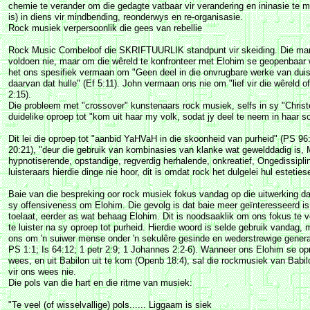
chemie te verander om die gedagte vatbaar vir verandering en ininasie te
is) in diens vir mindbending, reonderwys en re-organisasie.
Rock musiek verpersoonlik die gees van rebellie
Rock Music Combeloof die SKRIFTUURLIK standpunt vir skeiding. Die mand
voldoen nie, maar om die wêreld te konfronteer met Elohim se geopenbaar 
het ons spesifiek vermaan om "Geen deel in die onvrugbare werke van duist
daarvan dat hulle" (Ef 5:11). John vermaan ons nie om "lief vir die wêreld of
2:15).
Die probleem met "crossover" kunstenaars rock musiek, selfs in sy "Christ
duidelike oproep tot "kom uit haar my volk, sodat jy deel te neem in haar s
Dit lei die oproep tot "aanbid YaHVaH in die skoonheid van purheid" (PS 96
20:21), "deur die gebruik van kombinasies van klanke wat gewelddadig is,
hypnotiserende, opstandige, regverdig herhalende, onkreatief, Ongedissipli
luisteraars hierdie dinge nie hoor, dit is omdat rock het dulgelei hul estetiese
Baie van die bespreking oor rock musiek fokus vandag op die uitwerking d
sy offensiveness om Elohim. Die gevolg is dat baie meer geïnteresseerd i
toelaat, eerder as wat behaag Elohim. Dit is noodsaaklik om ons fokus te
te luister na sy oproep tot purheid. Hierdie woord is selde gebruik vandag, 
ons om 'n suiwer mense onder 'n sekulêre gesinde en wederstrewige genera
PS 1:1; Is 64:12; 1 petr 2:9; 1 Johannes 2:2-6). Wanneer ons Elohim se op
wees, en uit Babilon uit te kom (Openb 18:4), sal die rockmusiek van Babi
vir ons wees nie.
Die pols van die hart en die ritme van musiek:
"Te veel (of wisselvallige) pols...... Liggaam is siek