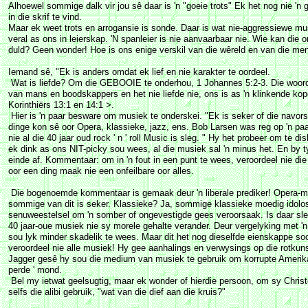
Alhoewel sommige dalk vir jou sê daar is 'n "goeie trots" Ek het nog nie 'n
in die skrif te vind.
Maar ek weet trots en arrogansie is sonde. Daar is wat nie-aggressiewe m
veral as ons in leierskap. 'N spanleier is nie aanvaarbaar nie. Wie kan die
duld? Geen wonder! Hoe is ons enige verskil van die wêreld en van die me
Iemand sê, "Ek is anders omdat ek lief en nie karakter te oordeel.
Wat is liefde? Om die GEBOOIE te onderhou, 1 Johannes 5:2-3. Die woord 
van mans en boodskappers en het nie liefde nie, ons is as 'n klinkende kope
Korinthiërs 13:1 en 14:1 >.
Hier is 'n paar besware om musiek te onderskei. "Ek is seker of die navors
dinge kon sê oor Opera, klassieke, jazz, ens. Bob Larsen was reg op 'n paa
nie al die 40 jaar oud rock ' n ' roll Music is sleg. " Hy het probeer om te di
ek dink as ons NIT-picky sou wees, al die musiek sal 'n minus het. En by 
einde af. Kommentaar: om in 'n fout in een punt te wees, veroordeel nie di
oor een ding maak nie een onfeilbare oor alles.
Die bogenoemde kommentaar is gemaak deur 'n liberale prediker! Opera-mu
sommige van dit is seker. Klassieke? Ja, sommige klassieke moedig idolo
senuweestelsel om 'n somber of ongevestigde gees veroorsaak. Is daar sleg
40 jaar-oue musiek nie sy morele gehalte verander. Deur vergelyking met 'n 
sou lyk minder skadelik te wees. Maar dit het nog dieselfde eienskappe s
veroordeel nie alle musiek! Hy gee aanhalings en verwysings op die rotkun
Jagger gesê hy sou die medium van musiek te gebruik om korrupte Amerika, 
perde ' mond.
Bel my ietwat geelsugtig, maar ek wonder of hierdie persoon, om sy Christe
selfs die alibi gebruik, "wat van die dief aan die kruis?"