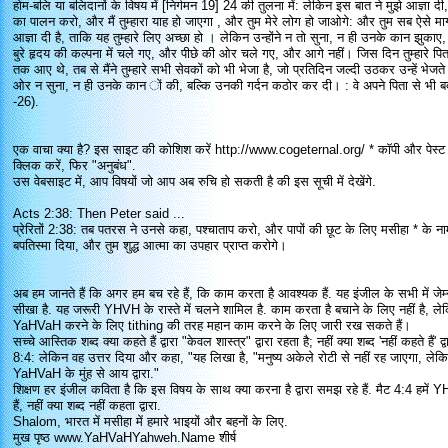
होम-बलि या बलिदानों के विषय में [निर्गमन 19] 24 की तुलना में: लेकिन इस बात ने मुझे आज्ञा द
का पालन करो, और मैं तुम्हारा याह हो जाएगा , और तुम मेरे लोग हो जाओगे: और तुम सब ऐसे मार्ग पर च
आज्ञा दी है, ताकि यह तुम्हारे लिए अच्छा हो । लेकिन उन्होंने न तो सुना, न ही उनके कान झुकाए,
बुरे हृदय की कल्पना में चले गए, और पीछे की ओर चले गए, और आगे नहीं। जिस दिन तुम्हारे पि
तक आए थे, तब से मैंने तुम्हारे सभी सेवकों को भी भेजा है, जो प्रतिदिन जल्दी उठकर उन्हें भेजते है
ओर न सुना, न ही उनके कान ों की, बल्कि उनकी गर्दन कठोर कर दी। : वे अपने पिता से भी 
-26).
एक वाचा क्या है? इस साइट की कोशिश करें http://www.cogeternal.org/ * कॉपी और पेस
क्लिक करें, फिर "अनुबंध".
उस वेबसाइट में, आप विषयों जो आप अब रुचि हो सकती है की इस सूची में देखेंगे.
​Acts 2:38: Then Peter said ...
प्रेरितों 2:38: तब पतरस ने उनसे कहा, पश्चाताप करो, और पापों की छूट के लिए मसीहा * के ना
बपतिस्मा दिया, और तुम शुद्ध आत्मा का उपहार प्राप्त करोगे।
अब हम जानते हैं कि अगर हम बच रहे हैं, कि काम करता है आवश्यक हैं. यह इंजील के सभी में जेम्
सीखा है. यह जरूरी YHVH के रास्ते में चलने शामिल है. काम करता है बचाने के लिए नहीं है, ल
YaHVaH करने के लिए tithing की तरह महान काम करने के लिए जारी रख सकते हैं।
सच्चे आस्तिक शब्द क्या कहते हैं द्वारा "केवल शास्त्र" द्वारा रहता है; नहीं क्या शब्द 'नहीं कहते हैं
8:4: लेकिन वह उत्तर दिया और कहा, "यह लिखा है, "मनुष्य अकेले रोटी से नहीं रह जाएगा, लेकि
YaHVaH के मुंह से आय द्वारा."
शिक्षण हर इंजील कविता है कि इस विषय के साथ क्या करना है द्वारा समझ रहे हैं. मैट 4:4 हमें 
हैं, नहीं क्या शब्द नहीं कहता द्वारा.
Shalom, भारत में मसीहा में हमारे भाइयों और बहनों के लिए.
मुख पृष्ठ www.YaHVaHYahweh.Name शीर्ष