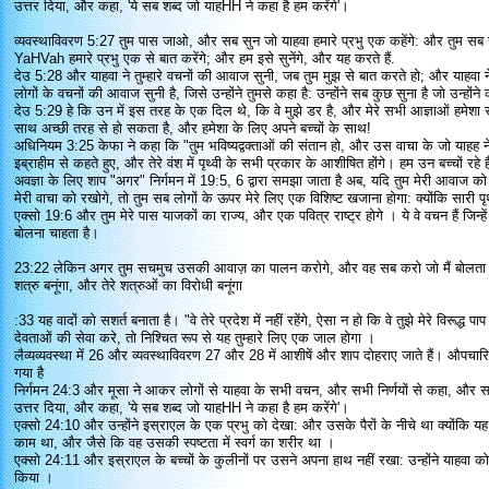
उत्तर दिया, और कहा, 'ये सब शब्द जो याहHH ने कहा है हम करेंगे'।
व्यवस्थाविवरण 5:27 तुम पास जाओ, और सब सुन जो याहवा हमारे प्रभु एक कहेंगे: और तुम सब 
YaHVah हमारे प्रभु एक से बात करेंगे; और हम इसे सुनेंगे, और यह करते हैं.
देउ 5:28 और याहवा ने तुम्हारे वचनों की आवाज सुनी, जब तुम मुझ से बात करते हो; और याहवा ने
लोगों के वचनों की आवाज सुनी है, जिसे उन्होंने तुमसे कहा है: उन्होंने सब कुछ सुना है जो उन्होंने
देउ 5:29 हे कि उन में इस तरह के एक दिल थे, कि वे मुझे डर है, और मेरे सभी आज्ञाओं हमेश
साथ अच्छी तरह से हो सकता है, और हमेशा के लिए अपने बच्चों के साथ!
अधिनियम 3:25 केफा ने कहा कि "तुम भविष्यद्वक्ताओं की संतान हो, और उस वाचा के जो याहह ने हम
इब्राहीम से कहते हुए, और तेरे वंश में पृथ्वी के सभी प्रकार के आशीषित होंगे। हम उन बच्चों रहे है
अवज्ञा के लिए शाप "अगर" निर्गमन में 19:5, 6 द्वारा समझा जाता है अब, यदि तुम मेरी आवाज को 
मेरी वाचा को रखोगे, तो तुम सब लोगों के ऊपर मेरे लिए एक विशिष्ट खजाना होगा: क्योंकि सारी पृथ्व
एक्सो 19:6 और तुम मेरे पास याजकों का राज्य, और एक पवित्र राष्ट्र होगे । ये वे वचन हैं जिन्हें 
बोलना चाहता है।
23:22 लेकिन अगर तुम सचमुच उसकी आवाज़ का पालन करोगे, और वह सब करो जो मैं बोलता हूँ; 
शत्रु बनूंगा, और तेरे शत्रुओं का विरोधी बनूंगा
:33 यह वादों को सशर्त बनाता है। "वे तेरे प्रदेश में नहीं रहेंगे, ऐसा न हो कि वे तुझे मेरे विरूद्ध पा
देवताओं की सेवा करे, तो निश्चित रूप से यह तुम्हारे लिए एक जाल होगा ।
लैव्यव्यवस्था में 26 और व्यवस्थाविवरण 27 और 28 में आशीषें और शाप दोहराए जाते हैं। औपचारि
गया है
निर्गमन 24:3 और मूसा ने आकर लोगों से याहवा के सभी वचन, और सभी निर्णयों से कहा, और सभ
उत्तर दिया, और कहा, 'ये सब शब्द जो याहHH ने कहा है हम करेंगे'।
एक्सो 24:10 और उन्होंने इस्राएल के एक प्रभु को देखा: और उसके पैरों के नीचे था क्योंकि य
काम था, और जैसे कि वह उसकी स्पष्टता में स्वर्ग का शरीर था ।
एक्सो 24:11 और इस्राएल के बच्चों के कुलीनों पर उसने अपना हाथ नहीं रखा: उन्होंने याहवा 
किया ।