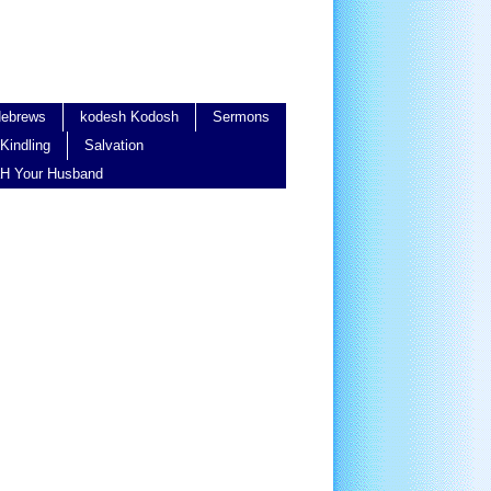
ebrews
kodesh Kodosh
Sermons
Kindling
Salvation
H Your Husband