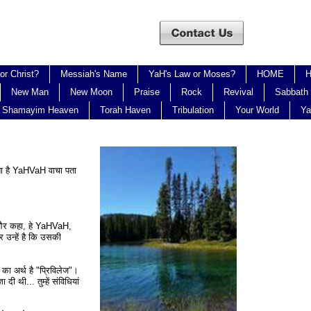
or Christ?
Messiah's Name
YaH's Law or Moses?
HOME
H
New Man
New Moon
Praise
Rock
Revival
Sabbath 
Shamayim Heaven
Torah Haven
Tribulation
Your World
Ya
ा है YaHVaH वाचा पता
, और कहा, हे YaHVaH,
 उन्हें है कि उसकी
ं का अर्थ है "प्रिविलेज"।
ी थी... तुम्हें संविधियां