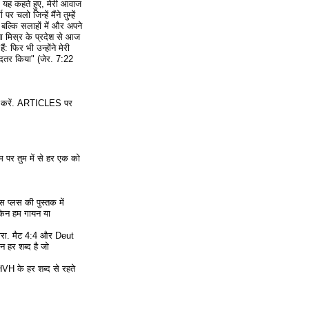
ी, यह कहते हुए, मेरी आवाज
लो जिन्हें मैंने तुम्हें
 बल्कि सलाहों में और अपने
ता मिस्र के प्रदेश से आज
ं: फिर भी उन्होंने मेरी
बदतर किया" (जेर. 7:22
्ट करें. ARTICLES पर
म पर तुम में से हर एक को
स प्लस की पुस्तक में
ेकिन हम गायन या
' द्वारा. मैट 4:4 और Deut
न हर शब्द है जो
YHVH के हर शब्द से रहते