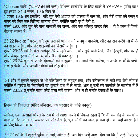
"Chosen वाले" (YaHVaH की पत्नी) विभिन्न आशीर्वाद के लिए बदले में YAHVAH (पति) का
हुए (उदा. 24:3 ऊपर; 19:5 फिर से
" एक्सो 19:5 अब इसलिए, यदि तुम मेरी आवाज को वास्तव में मान लो, और मेरी वाचा को बनाए रख
ऊपर मेरे लिए एक विशिष्ट खजाना होगा: क्योंकि सारी पृथ्वी मेरी है:
एक्सो 19:6 और तुम मेरे पास याजकों का राज्य, और एक पवित्र राष्ट्र होगे । ये वे वचन हैं जिन्हें 
बोलना चाहता है। "
23:22 फिर से: " परन्तु यदि तुम उसकी आवाज को सचमुच मानलेगे, और वह सब करेंगे जो मैं बोलता 
का शत्रु बनूंगा, और तेरे शत्रुओं का विरोधी बनूंगा ।
एक्सो 23:23 क्योंकि मेरा स्वर्गदूत तेरे साम्हने जाएगा, और तुझे अमोरिओं, और हित्युतों, और पराज
और जेब्यूसाइट्स में ले जाऊं, और मैं उन्हें काट दूंगा ।
एक्सो 23:24 तू न तो उनके देवताओं को न झुकना, न उनकी सेवा करेगा, न उनके कार्यों के पश्ये। पर
उखाड़ फेंके, और उनकी छवियों को तोड़ देगा।
:31 और मैं तुम्हारे समुद्र से भी पलिश्तियों के समुद्र तक, और रेगिस्तान से नदी तक तेरी सीमा
क्योंकि मैं प्रदेश के निवासियों को तुम्हारे हाथ में ले जाऊं; और तू उन्हें तेरे साजोले के साजोले मे
एक्सो 23:32 तू उनके साथ कोई वाचा नहीं करेगा, और न ही उनके देवताओं के साथ।
हिब्रू की विफलता (मंदिर बलिदान, पाप प्रसाद के जोड़े कानून)
लेकिन, एक उत्साही औरत के रूप में जो आशा करने में विफल रहता है "शादी समारोह के समय" क
आज्ञाकारिता का वादा जरूरत पर जोर देता है, चुना लोगों को जल्द ही कम हो गया. यही कारण है कि
के लिए किया गया था
7:22 "क्योंकि मैं तुम्हारे पूर्वजों से नहीं, और न ही उस दिन उन्हें आज्ञा देता था कि मैं उन्हें मिस