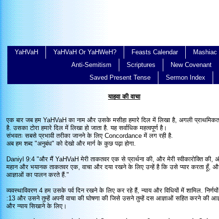
YaHVaH
YaHVaH Or YaHWeH?
Feasts Calendar
Mashiac 
Anti-Semitism
Scriptures
New Covenant
Saved Present Tense
Sermon Index
याहवा की वाचा
एक बार जब हम YaHVaH का नाम और उसके मसीहा हमारे दिल में लिखा है, अगली प्राथमिकत
है. उसका टोरा हमारे दिल में लिखा हो जाता है. यह सर्वाधिक महत्वपूर्ण है।
संभवतः सबसे प्रभावी तरीका जानने के लिए Concordance में लग रही है.
अब हम शब्द "अनुबंध" को देखो और मार्ग के कुछ पढ़ा होगा.
Daniyl 9:4 "और मैं YaHVaH मेरी ताकतवर एक से प्रार्थना की, और मेरी स्वीकारोक्ति की
महान और भयानक ताकतवर एक, वाचा और दया रखने के लिए उन्हें है कि उसे प्यार करता हूँ, और
आज्ञाओं का पालन करते हैं."
व्यवस्थाविवरण 4 हम उसके पर्व दिन रखने के लिए कर रहे हैं, न्याय और विधियों में शामिल. निर्णयो
:13 और उसने तुम्हें अपनी वाचा की घोषणा की जिसे उसने तुम्हें दस आज्ञाओं सहित करने की आज्ञा द
और न्याय सिखाने के लिए।