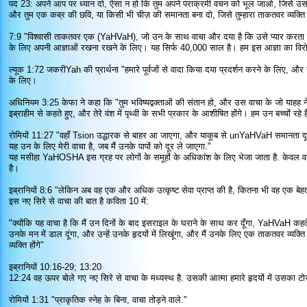
पद 23: अपने आप पर ध्यान दो, ऐसा न हो कि तुम अपने पराक्रमी वचन को भूल जाओ, जिसे उसने 
और तुम एक कब्र की छवि, या किसी भी चीज़ की समानता बना दो, जिसे तुम्हारा ताकतवर व्यक्ति 
7:9 "विश्वासी ताकतवर एक (YaHVaH), जो उन के साथ वाचा और दया है कि उसे प्यार करता हू
के लिए अपनी आज्ञाओं रखना रखने के लिए। यह सिर्फ 40,000 साल है। हम इस आज्ञा का विरोध 
ल्यूक 1:72 जकरीYah की प्रार्थना "हमारे पूर्वजों से वादा किया दया प्रदर्शन करने के लिए, और
के लिए।
अधिनियम 3:25 केफा ने कहा कि "तुम भविष्यद्वक्ताओं की संतान हो, और उस वाचा के जो याहह ने हम
इब्राहीम से कहते हुए, और तेरे वंश में पृथ्वी के सभी प्रकार के आशीषित होंगे। हम उन बच्चों रहे है
रोमियों 11:27 "वहाँ Tsion उद्धारक से बाहर आ जाएगा, और याकूब से unYaHVaH समानता दू
यह उन के लिए मेरी वाचा है, जब मैं उनके पापों को दूर ले जाएगा."
यह मसीहा YaHOSHA इस ग्रह पर लोगों के समूहों के अधिकांश के लिए भेजा जाता है. केवल व
है।
इब्रानियों 8:6 "लेकिन अब वह एक और अधिक उत्कृष्ट सेवा प्राप्त की है, कितना भी वह एक बेहत
इस नए सिरे से वाचा की बात है कविता 10 में:
"क्योंकि यह वाचा है कि मैं उन दिनों के बाद इसराइल के घराने के साथ कर दूँगा, YaHVaH कहते ह
उनके मन में डाल दूंगा, और उन्हें उनके हृदयों में लिखूंगा, और मैं उनके लिए एक ताकतवर व्यक्ति
व्यक्ति होंगे"
इब्रानियों 10:16-29; 13:20
12:24 वह ऊपर बोले गए नए सिरे से वाचा के मध्यस्थ है. उसकी आत्मा हमारे हृदयों में उसका ट
रोमियों 1:31 "प्राकृतिक स्नेह के बिना, वाचा तोड़ने वाले."