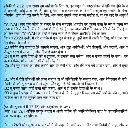
इफिसियों 2:12 "उस समय तुम याहोशा के बिना थे, इस्राएल के राष्ट्रमंडल से एलियंस होने के ना
से अजनबी, कोई आशा नहीं है, और दुनिया में ताकतवर एक के बिना." सचमुच तुम मसीहा के बिना 
एलियंस. तर्क को पूरा करने के लिए, अब अगर तुम्हारे पास सच्चा मसीहा है, तो तुम वादे के अनुबं
YAHVAH और चुना लोगों के राष्ट्र के बीच समझौते आमतौर पर पुरानी वाचा के रूप में जाना जात
अध्याय 19 से 24 के बीच के अध्यायों में दी गई है। इस वाचा की शर्तें अध्याय 20 से 24 में पाई 
के लिए शपथ YAHVAH के वादों में पाया जाता है में हिब्रू आशीर्वाद देने के लिए
निर्गमन 23:20 देखो, मैं तेरे सारूके में एक दूत भेजता हूं, तुम्हें मार्ग में रखने के लिए, और उस स्
मैंने तैयार किया है ।
:23 क्योंकि मेरा स्वर्गदूत तेरे साम्हने जाएगा, और तुझे अमोरिओं, और हित्युतों, और पराज़ी, और 
जेब्यूसाइट्स में ले जाऊं, और मैं उन्हें काट दूंगा ।
:24 तू न तो अपने देवताओं को न झुकना, न उनकी सेवा करेगा, और न उनके कार्यों के पश्ये। परन्तु 
उखाड़ फेंके, और उनकी छवियों को तोड़ देगा ।
:25 और तुम याहवा की सेवा करोगे और वह तेरी रोटी, और तेरे जल को आशीष देगा; और मैं तुम्हारे
।
:31 और मैं तेरी सीमाओं को लाल समुद्र से भी पलिश्तियों के समुद्र तक, और रेगिस्तान से नदी तक
निवासियों को तुम्हारे हाथ में ले लूंगा; और तू उन्हें तेरे सारूके से निकाल देगा।
:32 तू उनके साथ कोई वाचा नहीं करेगा, और न ही उनके देवताओं के साथ।
:33 वे तुम्हारे प्रदेश में निवास न करें, ऐसा न हो कि वे तुम्हारे विरूद्ध पाप करें, क्योंकि यदि तू अ
निश्चित रूप से यह तुम्हारे लिए एक जाल होगा।
(हेब की तुलना में 6:17-18) और इब्रानियों के उत्तर में,
"जहां YaHVaH अधिक प्रचुर मात्रा में अपने वकील की अपरिवर्तनीयता वादा के उत्तराधिकारियों
एक शपथ द्वारा यह पुष्टि की: "
निर्गमन 24:3 और मूसा ने आकर लोगों से याहवा के सभी वचन, और सभी निर्णयों से कहा, और सभ